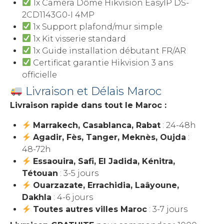
1x Caméra Dôme Hikvision EasyIP DS-
2CD1143G0-I 4MP
1x Support plafond/mur simple
1x Kit visserie standard
1x Guide installation débutant FR/AR
Certificat garantie Hikvision 3 ans
officielle
Livraison et Délais Maroc
Livraison rapide dans tout le Maroc :
Marrakech, Casablanca, Rabat
: 24-48h
Agadir, Fès, Tanger, Meknès, Oujda
:
48-72h
Essaouira, Safi, El Jadida, Kénitra,
Tétouan
: 3-5 jours
Ouarzazate, Errachidia, Laâyoune,
Dakhla
: 4-6 jours
Toutes autres villes Maroc
: 3-7 jours