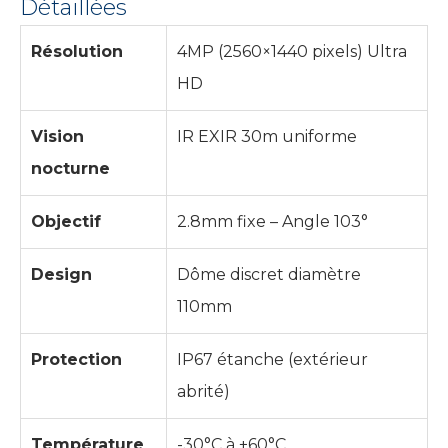
Détaillées
Résolution
4MP (2560×1440 pixels) Ultra
HD
Vision
IR EXIR 30m uniforme
nocturne
Objectif
2.8mm fixe – Angle 103°
Design
Dôme discret diamètre
110mm
Protection
IP67 étanche (extérieur
abrité)
Température
-30°C à +60°C