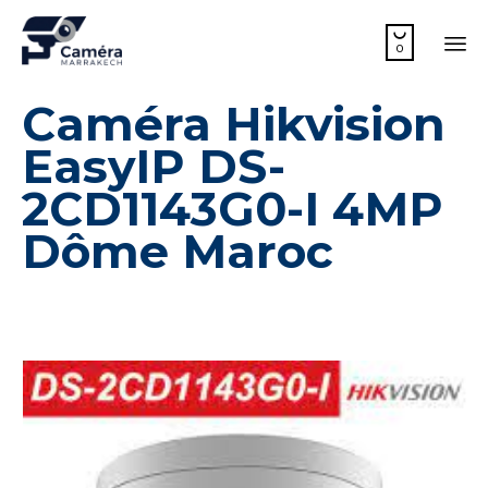

0
Sk
Caméra Hikvision
to
co
EasyIP DS-
2CD1143G0-I 4MP
Dôme Maroc