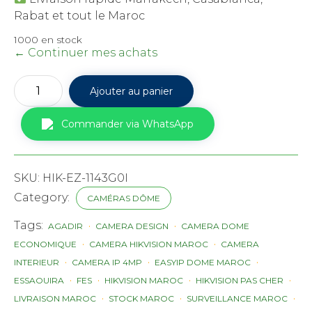
Rabat et tout le Maroc
1000 en stock
← Continuer mes achats
quantité
Ajouter au panier
de
Caméra
Hikvision
Commander via WhatsApp
EasyIP
DS-
2CD1143G0-
I
SKU:
HIK-EZ-1143G0I
4MP
Dôme
Category:
CAMÉRAS DÔME
Maroc
Tags:
AGADIR
CAMERA DESIGN
CAMERA DOME
ECONOMIQUE
CAMERA HIKVISION MAROC
CAMERA
INTERIEUR
CAMERA IP 4MP
EASYIP DOME MAROC
ESSAOUIRA
FES
HIKVISION MAROC
HIKVISION PAS CHER
LIVRAISON MAROC
STOCK MAROC
SURVEILLANCE MAROC