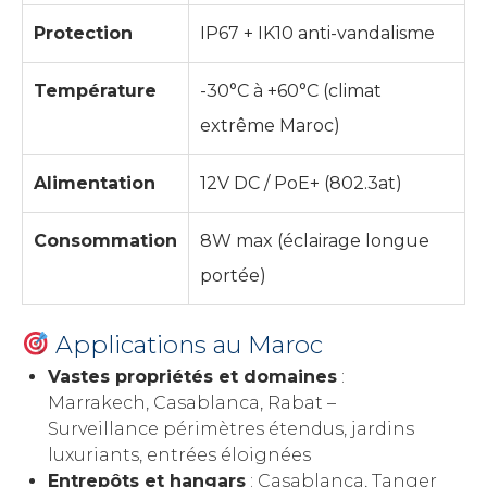
Protection
IP67 + IK10 anti-vandalisme
Température
-30°C à +60°C (climat
extrême Maroc)
Alimentation
12V DC / PoE+ (802.3at)
Consommation
8W max (éclairage longue
portée)
Applications au Maroc
Vastes propriétés et domaines
:
Marrakech, Casablanca, Rabat –
Surveillance périmètres étendus, jardins
luxuriants, entrées éloignées
Entrepôts et hangars
: Casablanca, Tanger