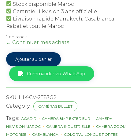
Stock disponible Maroc
Garantie Hikvision 3 ans officielle
Livraison rapide Marrakech, Casablanca,
Rabat et tout le Maroc
1 en stock
← Continuer mes achats
quantité
Ajouter au panier
de
Caméra
Hikvision
Commander via WhatsApp
ColorVu
DS-
2CD2T87G2-
L
SKU:
HIK-CV-2T87G2L
8MP
Longue
Category:
CAMÉRAS BULLET
Portée
Maroc
Tags:
AGADIR
CAMERA 8MP EXTERIEUR
CAMERA
HIKVISION MAROC
CAMERA INDUSTRIELLE
CAMERA ZOOM
MOTORISE
CASABLANCA
COLORVU LONGUE PORTEE