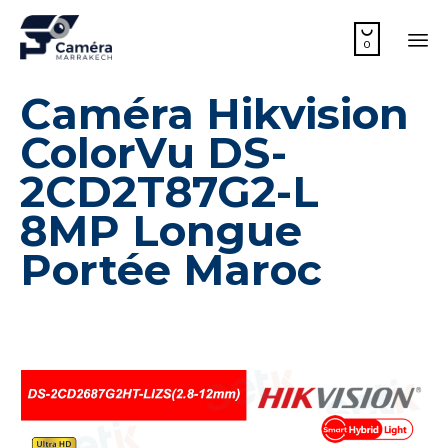

0
Sk
Caméra Hikvision
to
co
ColorVu DS-
2CD2T87G2-L
8MP Longue
Portée Maroc