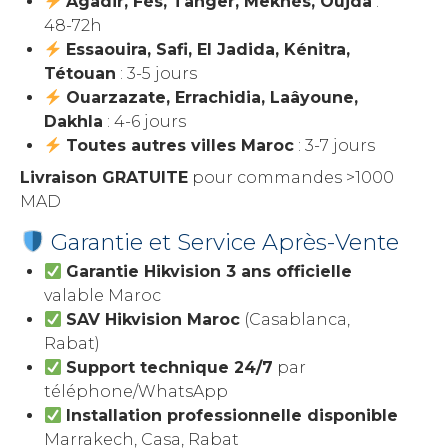
Agadir, Fès, Tanger, Meknès, Oujda
:
48-72h
Essaouira, Safi, El Jadida, Kénitra,
Tétouan
: 3-5 jours
Ouarzazate, Errachidia, Laâyoune,
Dakhla
: 4-6 jours
Toutes autres villes Maroc
: 3-7 jours
Livraison GRATUITE
pour commandes >1000
MAD
Garantie et Service Après-Vente
Garantie Hikvision 3 ans officielle
valable Maroc
SAV Hikvision Maroc
(Casablanca,
Rabat)
Support technique 24/7
par
téléphone/WhatsApp
Installation professionnelle disponible
Marrakech, Casa, Rabat