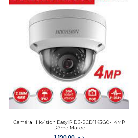
Caméra Hikvision EasyIP DS-2CD1143G0-I 4MP
Dôme Maroc
1.190,00
د.م.