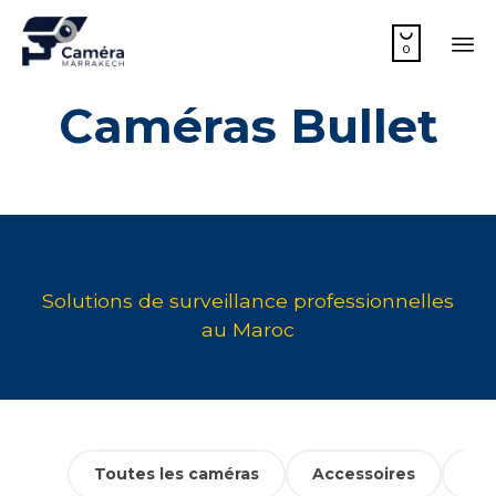

0
Sk
Caméras Bullet
to
co
Toutes les caméras
Accessoires
Cam