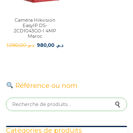
Caméra Hikvision
EasyIP DS-
2CD1043G0-I 4MP
Maroc
1.090,00
د.م.
980,00
د.م.
Le
Le
prix
prix
initial
actuel
était :
est :
د.م. 980,00.
د.م. 1.090,00.
Référence ou nom
Recherche pour :
Recherche
Catégories de produits