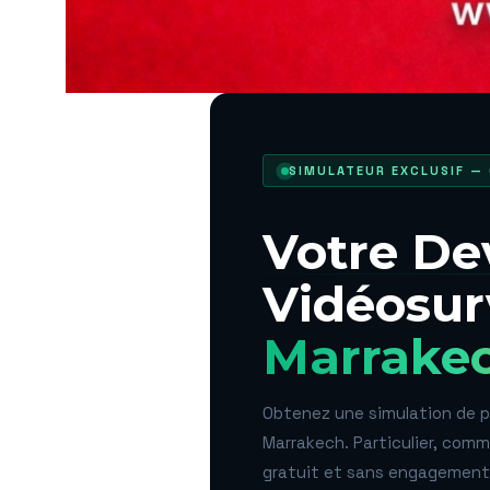
SIMULATEUR EXCLUSIF —
Votre De
Vidéosur
Marrake
Obtenez une simulation de p
Marrakech. Particulier, comm
gratuit et sans engagement