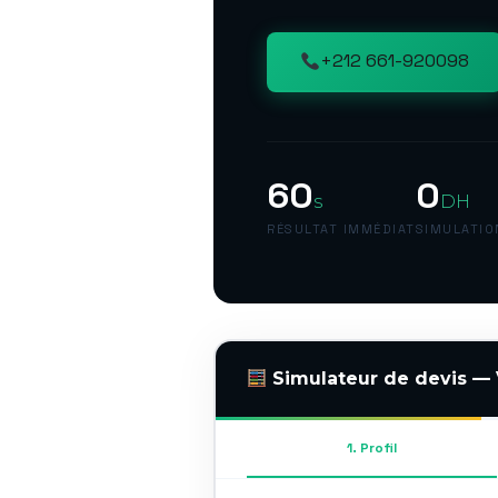
+212 661-920098
60
0
s
DH
RÉSULTAT IMMÉDIAT
SIMULATIO
Simulateur de devis — 
1. Profil