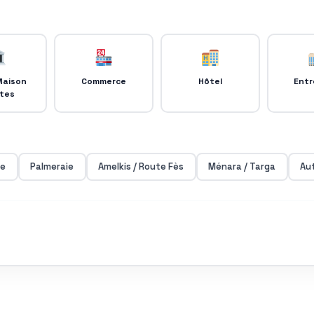
Maison
Commerce
Hôtel
Entr
tes
ge
Palmeraie
Amelkis / Route Fès
Ménara / Targa
Aut