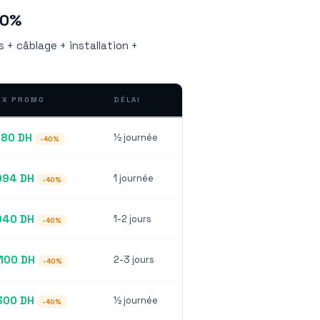
40%
s + câblage + installation +
IX PROMO
DÉLAI
680 DH
½ journée
-40%
994 DH
1 journée
-40%
940 DH
1-2 jours
-40%
 100 DH
2-3 jours
-40%
300 DH
½ journée
-40%