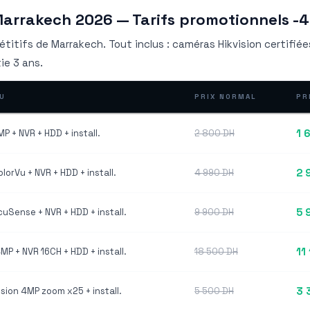
 Marrakech 2026 — Tarifs promotionnels -
étitifs de Marrakech. Tout inclus : caméras Hikvision certifiée
ie 3 ans.
U
PRIX NORMAL
PR
1 
P + NVR + HDD + install.
2 800 DH
2 
lorVu + NVR + HDD + install.
4 990 DH
5 
uSense + NVR + HDD + install.
9 900 DH
11
MP + NVR 16CH + HDD + install.
18 500 DH
3 
ision 4MP zoom x25 + install.
5 500 DH