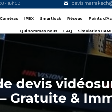
devis.marrakech
00 - 18h00
n Caméras
IPBX
Smartlock
Réseau
Points d’A
Qui sommes nous
FAQ
Simulation CAM
de devis vidéosu
 Gratuite & Im