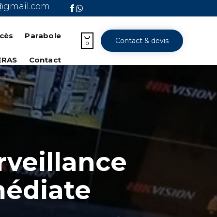
@gmail.com
Skip
to
ccès
Parabole

Contact & devis
content
0
ERAS
Contact
rveillance
médiate