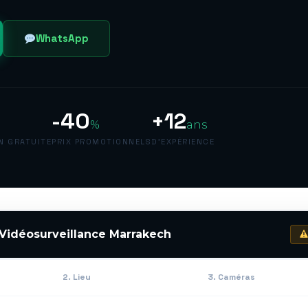
WhatsApp
-40
+12
%
ans
N GRATUITE
PRIX PROMOTIONNELS
D'EXPÉRIENCE
Vidéosurveillance Marrakech
2. Lieu
3. Caméras