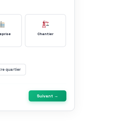
eprise
Chantier
re quartier
Suivant →