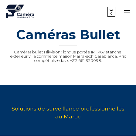

0
Sk
Caméras Bullet
to
co
Caméras bullet Hikvision : longue portée IR, IP67 étanche,
extérieur villa commerce maison Marrakech Casablanca. Prix
compétitifs + devis +212 661-920098.