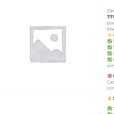
Déc
77
pou
Ma
1
si
Cas
co