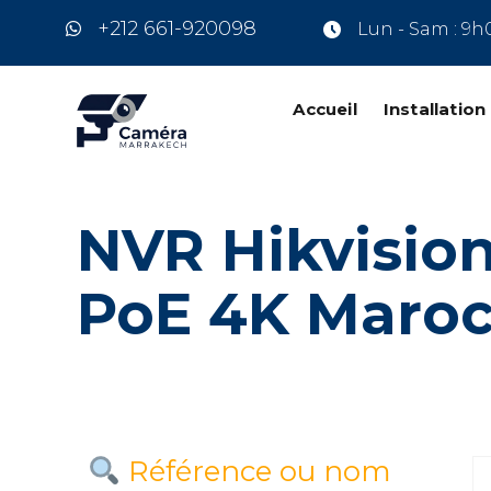
+212 661-920098
Lun - Sam : 9h
Accueil
Installatio
NVR Hikvisio
PoE 4K Maro
Référence ou nom