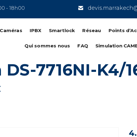
devis.marrakech
00 - 18h00
n Caméras
IPBX
Smartlock
Réseau
Points d’A
Qui sommes nous
FAQ
Simulation CAM
n DS-7716NI-K4/1
c