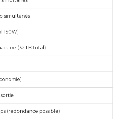
 simultanés
p simultanés
tal 150W)
hacune (32TB total)
économie)
sortie
ps (redondance possible)