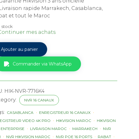
arantie Hikvision 3 ans officielle
Livraison rapide Marrakech, Casablanca,
at et tout le Maroc
n stock
Continuer mes achats
tité
Ajouter au panier
ision
Commander via WhatsApp
NI-
6P
aux
U:
HIK-NVR-7716K4
tegory:
NVR 16 CANAUX
oc
gs:
CASABLANCA
ENREGISTREUR 16 CANAUX
EGISTREUR VIDEO 4K PRO
HIKVISION MAROC
HIKVISION
 ENTERPRISE
LIVRAISON MAROC
MARRAKECH
NVR
H
NVR HIKVISION MAROC
NVR POE 16 PORTS
RABAT