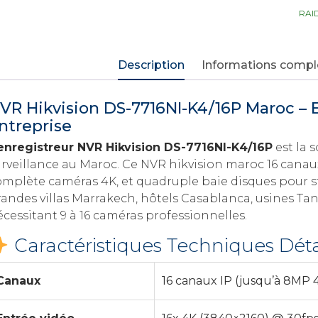
RAI
Description
Informations comp
VR Hikvision DS-7716NI-K4/16P Maroc – 
ntreprise
enregistreur NVR Hikvision DS-7716NI-K4/16P
est la 
rveillance au Maroc. Ce NVR hikvision maroc 16 canaux
omplète caméras 4K, et quadruple baie disques pour s
randes villas Marrakech, hôtels Casablanca, usines T
cessitant 9 à 16 caméras professionnelles.
Caractéristiques Techniques Déta
Canaux
16 canaux IP (jusqu’à 8MP 