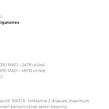
p
ligatoires
 050 MAD – 24TB utiles)
 610 MAD – 48TB utiles)
AD
acité. RAID 6 : tolérance 2 disques, maximum
onseil personnalisé selon besoins.