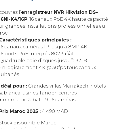
ouvrez l’
enregistreur NVR Hikvision DS-
16NI-K4/16P
, 16 canaux PoE 4K haute capacité
r grandes installations professionnelles au
roc.
Caractéristiques principales :
16 canaux caméras IP jusqu’à 8MP 4K
6 ports PoE intégrés 802.3af/at
Quadruple baie disques jusqu’à 32TB
Enregistrement 4K @ 30fps tous canaux
multanés
Idéal pour :
Grandes villas Marrakech, hôtels
ablanca, usines Tanger, centres
mmerciaux Rabat – 9-16 caméras
Prix Maroc 2025 :
4 490 MAD
Stock disponible Maroc