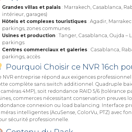
Grandes villas et palais
: Marrakech, Casablanca, Raba
intérieur, garages)
Hôtels et complexes touristiques
: Agadir, Marrakec
parkings, zones communes
Usines et production
: Tanger, Casablanca, Oujda – 
parkings
Centres commerciaux et galeries
: Casablanca, Raba
parkings, accès
Pourquoi Choisir ce NVR 16ch pou
e NVR entreprise répond aux exigences professionnell
otte complète sans switch additionnel. Quadruple baie
6 caméras 4MP), soit redondance RAID 5/6 (tolérance pa
sines, commerces nécessitant conservation preuves l
edondance connexion ou load balancing. Interface pro
améras intelligentes (AcuSense, ColorVu, PTZ) avec fo
ur sécurité professionnelle.