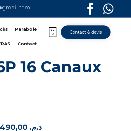
@gmail.com
Skip
to
ccès
Parabole

Contact & devis
content
0
ERAS
Contact
6P 16 Canaux
4.490,00
د.م.