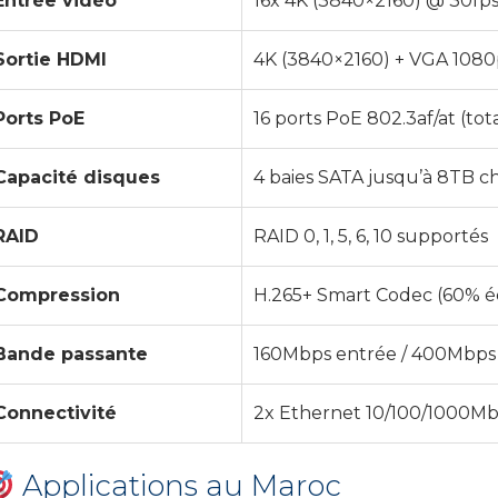
Entrée vidéo
16x 4K (3840×2160) @ 30fps
Sortie HDMI
4K (3840×2160) + VGA 1080
Ports PoE
16 ports PoE 802.3af/at (to
Capacité disques
4 baies SATA jusqu’à 8TB c
RAID
RAID 0, 1, 5, 6, 10 supportés
Compression
H.265+ Smart Codec (60% 
Bande passante
160Mbps entrée / 400Mbps 
Connectivité
2x Ethernet 10/100/1000Mb
Applications au Maroc