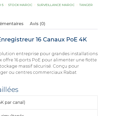
D 5
STOCK MAROC
SURVEILLANCE MAROC
TANGER
lémentaires
Avis (0)
Enregistreur 16 Canaux PoE 4K
solution entreprise pour grandes installations
 offre 16 ports PoE pour alimenter une flotte
tockage massif sécurisé. Conçu pour
anger ou centres commerciaux Rabat
illées
4K par canal)