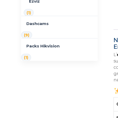
Ezviz
(1)
Dashcams
(9)
N
E
Packs Hikvision
L’
(1)
su
c
g
né