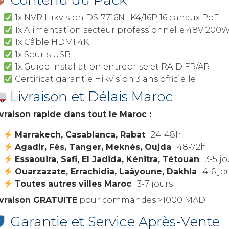
Contenu du Pack
1x NVR Hikvision DS-7716NI-K4/16P 16 canaux PoE
1x Alimentation secteur professionnelle 48V 200
1x Câble HDMI 4K
1x Souris USB
1x Guide installation entreprise et RAID FR/AR
Certificat garantie Hikvision 3 ans officielle
Livraison et Délais Maroc
ivraison rapide dans tout le Maroc :
Marrakech, Casablanca, Rabat
: 24-48h
Agadir, Fès, Tanger, Meknès, Oujda
: 48-72h
Essaouira, Safi, El Jadida, Kénitra, Tétouan
: 3-5 j
Ouarzazate, Errachidia, Laâyoune, Dakhla
: 4-6 jo
Toutes autres villes Maroc
: 3-7 jours
ivraison GRATUITE
pour commandes >1000 MAD
Garantie et Service Après-Vente