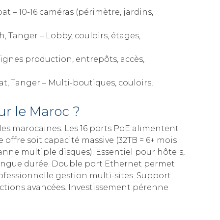
t – 10-16 caméras (périmètre, jardins,
h, Tanger – Lobby, couloirs, étages,
Lignes production, entrepôts, accès,
t, Tanger – Multi-boutiques, couloirs,
r le Maroc ?
es marocaines. Les 16 ports PoE alimentent
 offre soit capacité massive (32TB = 6+ mois
nne multiple disques). Essentiel pour hôtels,
ongue durée. Double port Ethernet permet
fessionnelle gestion multi-sites. Support
nctions avancées. Investissement pérenne