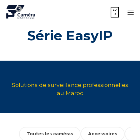

0
Sk
Série EasyIP
to
co
Toutes les caméras
Accessoires
Cam