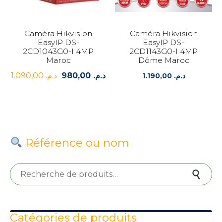
Caméra Hikvision
Caméra Hikvision
EasyIP DS-
EasyIP DS-
2CD1043G0-I 4MP
2CD1143G0-I 4MP
Maroc
Dôme Maroc
1.090,00
د.م.
980,00
د.م.
Le
Le
1.190,00
د.م.
prix
prix
initial
actuel
était :
est :
د.م. 980,00.
د.م. 1.090,00.
Référence ou nom
Recherche pour :
Recherche
Catégories de produits