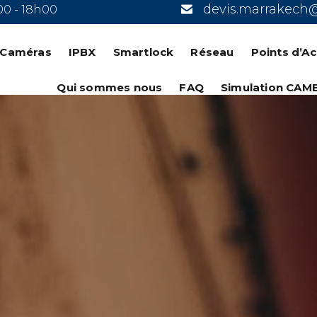
devis.marrakech
00 - 18h00
n Caméras
IPBX
Smartlock
Réseau
Points d’A
Qui sommes nous
FAQ
Simulation CAM