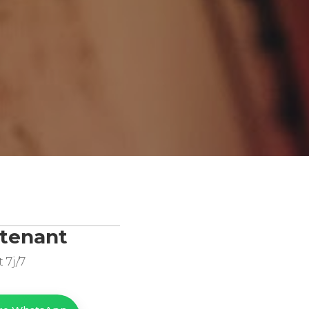
tenant
7j/7