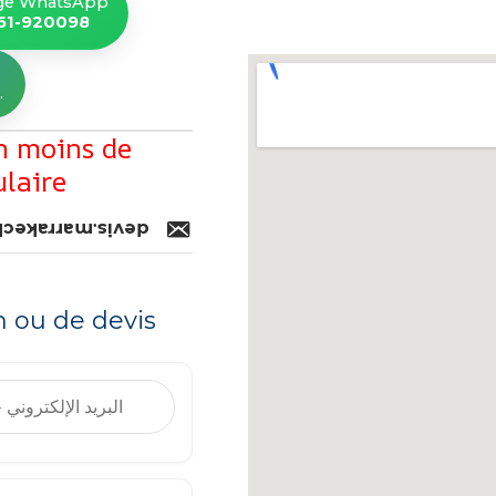
ge WhatsApp
661-920098
en moins de
ulaire
kech@gmail.com
 ou de devis