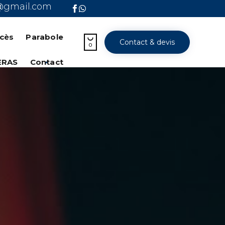
@gmail.com
Skip
to
ccès
Parabole

Contact & devis
content
0
ERAS
Contact