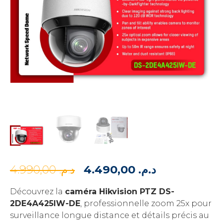
Le
Le
4.990,00
د.م.
4.490,00
د.م.
prix
prix
Découvrez la
caméra Hikvision PTZ DS-
initial
actuel
2DE4A425IW-DE
, professionnelle zoom 25x pour
surveillance longue distance et détails précis au