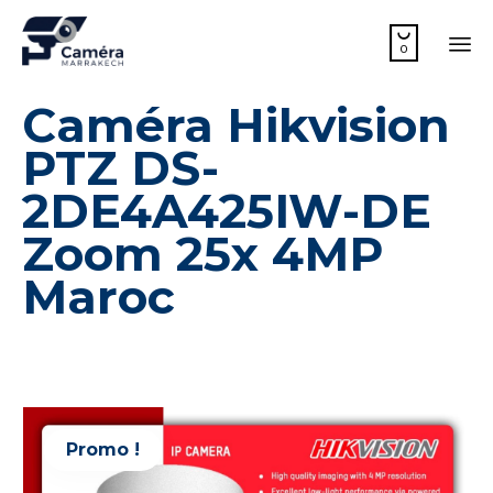

0
Sk
Caméra Hikvision
to
co
PTZ DS-
2DE4A425IW-DE
Zoom 25x 4MP
Maroc
Promo !