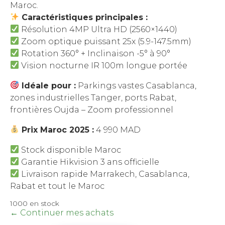
était :
est :
Maroc.
د.م. 4.990,00.
Caractéristiques principales :
Résolution 4MP Ultra HD (2560×1440)
Zoom optique puissant 25x (5.9-147.5mm)
Rotation 360° + Inclinaison -5° à 90°
Vision nocturne IR 100m longue portée
Idéale pour :
Parkings vastes Casablanca,
zones industrielles Tanger, ports Rabat,
frontières Oujda – Zoom professionnel
Prix Maroc 2025 :
4 990 MAD
Stock disponible Maroc
Garantie Hikvision 3 ans officielle
Livraison rapide Marrakech, Casablanca,
Rabat et tout le Maroc
1000 en stock
← Continuer mes achats