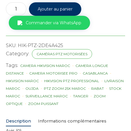
quantité
Ajouter au panier
de
Caméra
Hikvision
Commander via WhatsApp
PTZ
DS-
2DE4A425IW-
DE
SKU:
HIK-PTZ-2DE4A425
Zoom
25x
Category:
CAMÉRAS PTZ MOTORISÉES
4MP
Maroc
Tags:
CAMERA HIKVISION MAROC
CAMERA LONGUE
DISTANCE
CAMERA MOTORISEE PRO
CASABLANCA
HIKVISION MAROC
HIKVISION PTZ PROFESSIONAL
LIVRAISON
MAROC
OUJDA
PTZ ZOOM 25X MAROC
RABAT
STOCK
MAROC
SURVEILLANCE MAROC
TANGER
ZOOM
OPTIQUE
ZOOM PUISSANT
Description
Informations complémentaires
Avis (0)