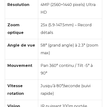
Résolution
4MP (2560×1440 pixels) Ultra
HD
Zoom
25x (5.9-147.5mm) – Record
optique
détails
Angle de vue
58° (grand angle) à 2.3° (zoom
max)
Mouvement
Pan 360° continu / Tilt -5° à
90°
Vitesse
Jusqu’à 80°/seconde (suivi
rotation
rapide)
Vision
IR puissant 100m portée