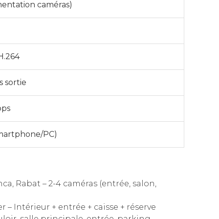
imentation caméras)
 H.264
 sortie
bps
smartphone/PC)
ca, Rabat – 2-4 caméras (entrée, salon,
r – Intérieur + entrée + caisse + réserve
oir, salle principale, entrée, parking