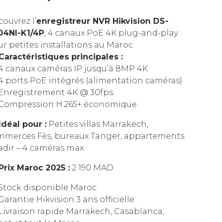
ouvrez l’
enregistreur NVR Hikvision DS-
04NI-K1/4P
, 4 canaux PoE 4K plug-and-play
r petites installations au Maroc.
Caractéristiques principales :
4 canaux caméras IP jusqu’à 8MP 4K
4 ports PoE intégrés (alimentation caméras)
Enregistrement 4K @ 30fps
Compression H.265+ économique
Idéal pour :
Petites villas Marrakech,
mmerces Fès, bureaux Tanger, appartements
adir – 4 caméras max
Prix Maroc 2025 :
2 190 MAD
Stock disponible Maroc
arantie Hikvision 3 ans officielle
Livraison rapide Marrakech, Casablanca,