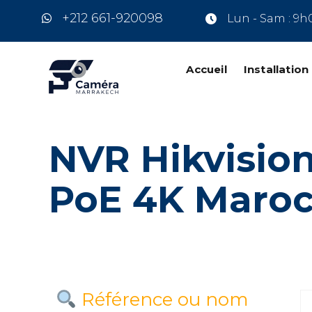
+212 661-920098
Lun - Sam : 9h
Accueil
Installatio
NVR Hikvisio
PoE 4K Maro
Référence ou nom