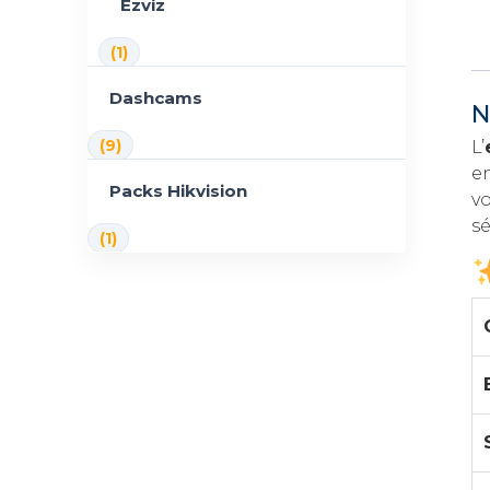
Ezviz
(1)
Dashcams
N
(9)
L’
e
Packs Hikvision
v
s
(1)