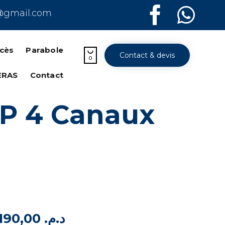
@gmail.com
Skip
to
ccès
Parabole

Contact & devis
content
0
ERAS
Contact
4P 4 Canaux
2.190,00
د.م.