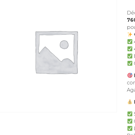
Déc
76
pou
co
Ag
G