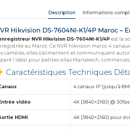
Description
Informations comp
VR Hikvision DS-7604NI-K1/4P Maroc – E
enregistreur NVR Hikvision DS-7604NI-K1/4P
est la s
nregistrée au Maroc. Ce NVR hikvision maroc 4 canaux
os caméras, elles s’alimentent et communiquent auto
éparé ! Idéal pour petites villas Marrakech, commerce
Caractéristiques Techniques Déta
Canaux
4 canaux IP (jusqu’à 8M
Entrée vidéo
4K (3840×2160) @ 30fps
Sortie HDMI
4K (3840×2160) pour éc