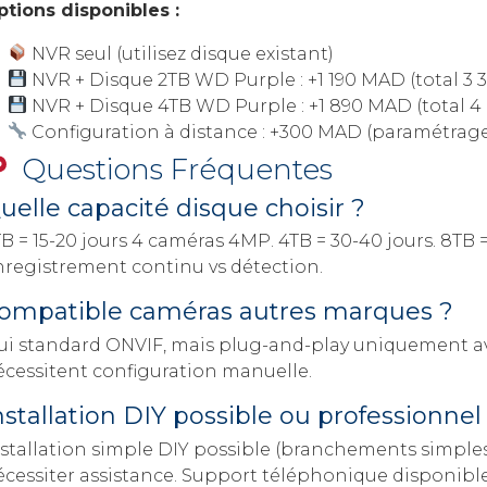
ptions disponibles :
NVR seul (utilisez disque existant)
NVR + Disque 2TB WD Purple : +1 190 MAD (total 3
NVR + Disque 4TB WD Purple : +1 890 MAD (total 
Configuration à distance : +300 MAD (paramétrag
Questions Fréquentes
uelle capacité disque choisir ?
TB = 15-20 jours 4 caméras 4MP. 4TB = 30-40 jours. 8TB
nregistrement continu vs détection.
ompatible caméras autres marques ?
ui standard ONVIF, mais plug-and-play uniquement av
écessitent configuration manuelle.
nstallation DIY possible ou professionnel
nstallation simple DIY possible (branchements simples
écessiter assistance. Support téléphonique disponible