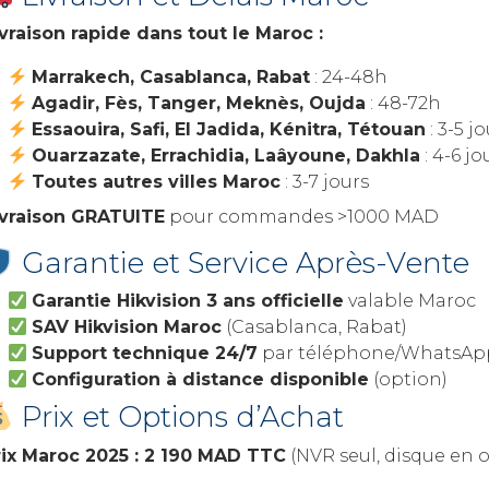
ivraison rapide dans tout le Maroc :
Marrakech, Casablanca, Rabat
: 24-48h
Agadir, Fès, Tanger, Meknès, Oujda
: 48-72h
Essaouira, Safi, El Jadida, Kénitra, Tétouan
: 3-5 j
Ouarzazate, Errachidia, Laâyoune, Dakhla
: 4-6 jo
Toutes autres villes Maroc
: 3-7 jours
ivraison GRATUITE
pour commandes >1000 MAD
Garantie et Service Après-Vente
Garantie Hikvision 3 ans officielle
valable Maroc
SAV Hikvision Maroc
(Casablanca, Rabat)
Support technique 24/7
par téléphone/WhatsAp
Configuration à distance disponible
(option)
Prix et Options d’Achat
rix Maroc 2025 : 2 190 MAD TTC
(NVR seul, disque en 