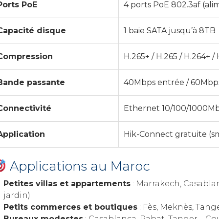
Ports PoE
4 ports PoE 802.3af (al
Capacité disque
1 baie SATA jusqu’à 8TB
Compression
H.265+ / H.265 / H.264+ /
Bande passante
40Mbps entrée / 60Mbps
Connectivité
Ethernet 10/100/1000M
Application
Hik-Connect gratuite (
Applications au Maroc
Petites villas et appartements
: Marrakech, Casablan
jardin)
Petits commerces et boutiques
: Fès, Meknès, Tange
Bureaux modestes
: Casablanca, Rabat, Tanger – Coul