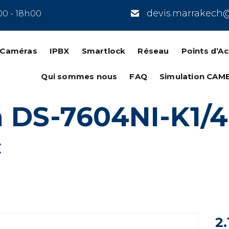
devis.marrakech
00 - 18h00
n Caméras
IPBX
Smartlock
Réseau
Points d’A
Qui sommes nous
FAQ
Simulation CAM
n DS-7604NI-K1/
c