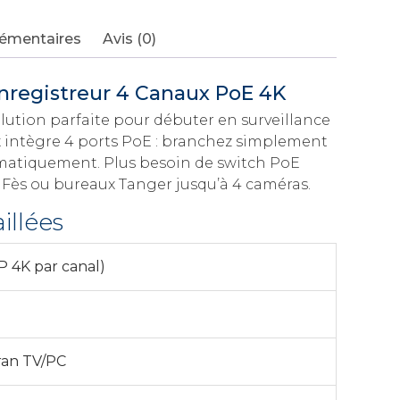
lémentaires
Avis (0)
nregistreur 4 Canaux PoE 4K
olution parfaite pour débuter en surveillance
 intègre 4 ports PoE : branchez simplement
matiquement. Plus besoin de switch PoE
s Fès ou bureaux Tanger jusqu’à 4 caméras.
illées
P 4K par canal)
ran TV/PC