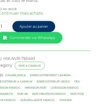
at et tout le Maroc
0 en stock
Continuer mes achats
tité
Ajouter au panier
ision
Commander via WhatsApp
NI-
P
aux
U:
HIK-NVR-7604K1
tegory:
NVR 4 CANAUX
oc
gs:
CASABLANCA
ENREGISTREMENT CAMERA
EGISTREUR 4 CANAUX
ENREGISTREUR VIDEO
FES
VISION MAROC
HIKVISION NVR
LIVRAISON MAROC
RRAKECH
NVR 4K
NVR HIKVISION MAROC
NVR POE
CK MAROC
SURVEILLANCE MAROC
TANGER