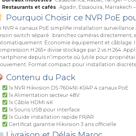
Restaurants et cafés
: Agadir, Essaouira, Marrakech – 
Pourquoi Choisir ce NVR PoE pou
 NVR 4 canaux PoE simplifie installation surveillance
esoin switch séparé : branchez caméras directement, e
utomatiquement. Économie équipement et câblage. Inter
ompression H.265+ divise stockage par 2 vs H.264. Ap
martphone depuis n’importe où (utile pour propriétair
ouvement. Format compact pour installation discrèt
Contenu du Pack
1x NVR Hikvision DS-7604NI-K1/4P 4 canaux PoE
1x Alimentation secteur 48V
1x Câble HDMI 4K
1x Souris USB pour interface
1x Guide installation rapide FR/AR
Certificat garantie Hikvision 3 ans officielle
Livraison et Délais Maroc