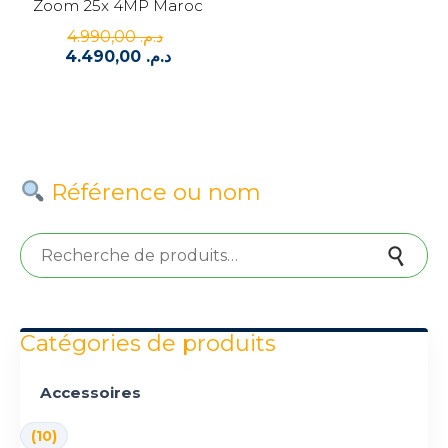
Zoom 25x 4MP Maroc
4.990,00
د.م.
Le
4.490,00
د.م.
prix
Le
initial
prix
était :
actuel
est :
د.م. 4.990,00.
د.م. 4.490,00.
Référence ou nom
Recherche pour :
Recherche
Catégories de produits
Accessoires
(10)