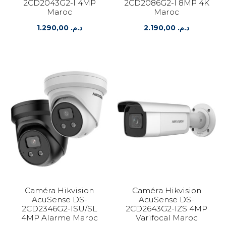
2CD2043G2-I 4MP
2CD2086G2-I 8MP 4K
Maroc
Maroc
1.290,00
د.م.
2.190,00
د.م.
Caméra Hikvision
Caméra Hikvision
AcuSense DS-
AcuSense DS-
2CD2346G2-ISU/SL
2CD2643G2-IZS 4MP
4MP Alarme Maroc
Varifocal Maroc