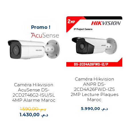
Promo !
Caméra Hikvision
ANPR DS-
Caméra Hikvision
2CD4A26FWD-IZS
AcuSense DS-
2MP Lecture Plaques
2CD2T46G2-ISU/SL
Maroc
4MP Alarme Maroc
1.590,00
د.م.
5.990,00
د.م.
Le
1.430,00
د.م.
prix
Le
initial
prix
était :
actuel