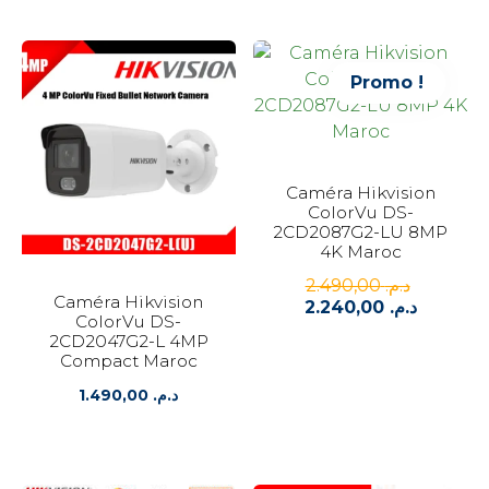
est :
د.م. 1.590,00.
د.م. 1.430,00.
Promo !
Caméra Hikvision
ColorVu DS-
2CD2087G2-LU 8MP
4K Maroc
2.490,00
د.م.
Le
Caméra Hikvision
2.240,00
د.م.
prix
Le
ColorVu DS-
initial
prix
2CD2047G2-L 4MP
était :
actuel
Compact Maroc
est :
1.490,00
د.م.