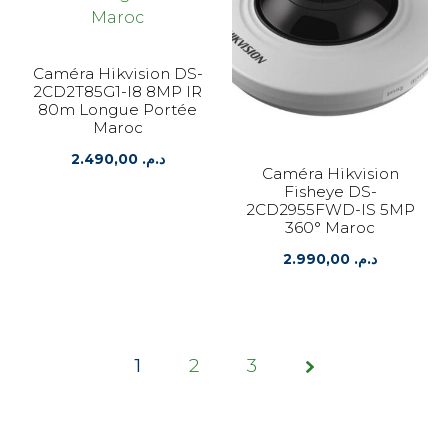
Caméra Hikvision DS-
2CD2T85G1-I8 8MP IR
80m Longue Portée
Maroc
2.490,00
د.م.
Caméra Hikvision
Fisheye DS-
2CD2955FWD-IS 5MP
360° Maroc
2.990,00
د.م.
1
2
Page
3
1 of 3