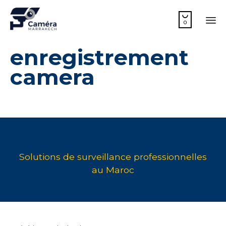

0
Sk
enregistrement
to
co
camera