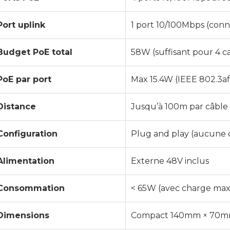
Port uplink
1 port 10/100Mbps (con
Budget PoE total
58W (suffisant pour 4 c
PoE par port
Max 15.4W (IEEE 802.3af
Distance
Jusqu’à 100m par câble
Configuration
Plug and play (aucune 
Alimentation
Externe 48V inclus
Consommation
< 65W (avec charge max
Dimensions
Compact 140mm × 70