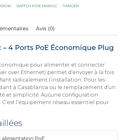
VISION
SWITCH POE MAROC
TANGER
lémentaires
Avis (0)
c – 4 Ports PoE Économique Plug
 économique pour alimenter et connecter
er over Ethernet) permet d’envoyer à la fois
fiant radicalement l’installation. Pour les
xistant à Casablanca ou le remplacement d’un
ité et simplicité. Aucune configuration
 C’est l’équipement réseau essentiel pour
illées
c alimentation PoE