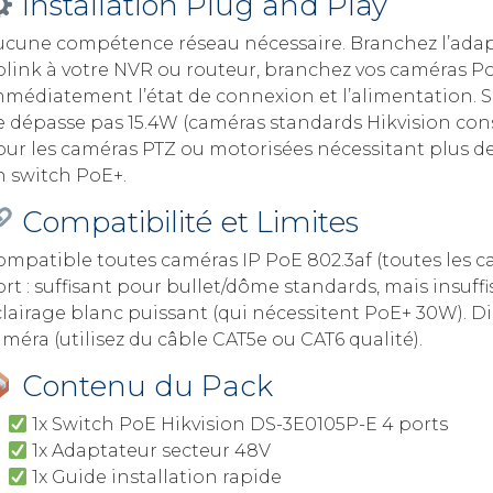
Installation Plug and Play
ucune compétence réseau nécessaire. Branchez l’adapt
plink à votre NVR ou routeur, branchez vos caméras Po
médiatement l’état de connexion et l’alimentation. Si 
e dépasse pas 15.4W (caméras standards Hikvision c
our les caméras PTZ ou motorisées nécessitant plus de
n switch PoE+.
Compatibilité et Limites
ompatible toutes caméras IP PoE 802.3af (toutes les c
rt : suffisant pour bullet/dôme standards, mais insuf
clairage blanc puissant (qui nécessitent PoE+ 30W). 
méra (utilisez du câble CAT5e ou CAT6 qualité).
Contenu du Pack
1x Switch PoE Hikvision DS-3E0105P-E 4 ports
1x Adaptateur secteur 48V
1x Guide installation rapide