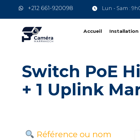
+212 661-920098
Lun - Sam : 9h
Accueil
Installatio
Switch PoE Hi
+ 1 Uplink Ma
Référence ou nom