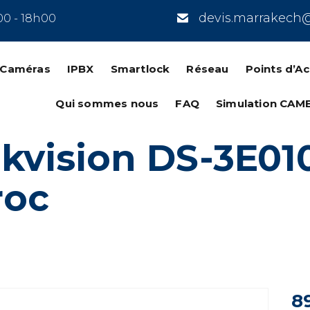
devis.marrakech
00 - 18h00
n Caméras
IPBX
Smartlock
Réseau
Points d’A
Qui sommes nous
FAQ
Simulation CAM
kvision DS-3E01
roc