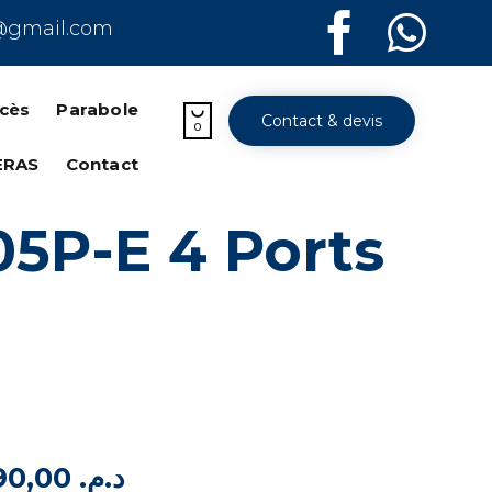
@gmail.com
Skip
to
ccès
Parabole

Contact & devis
content
0
ERAS
Contact
05P-E 4 Ports
890,00
د.م.