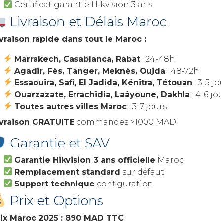
Certificat garantie Hikvision 3 ans
Livraison et Délais Maroc
ivraison rapide dans tout le Maroc :
Marrakech, Casablanca, Rabat
: 24-48h
Agadir, Fès, Tanger, Meknès, Oujda
: 48-72h
Essaouira, Safi, El Jadida, Kénitra, Tétouan
: 3-5 j
Ouarzazate, Errachidia, Laâyoune, Dakhla
: 4-6 jo
Toutes autres villes Maroc
: 3-7 jours
ivraison GRATUITE
commandes >1000 MAD
Garantie et SAV
Garantie Hikvision 3 ans officielle
Maroc
Remplacement standard
sur défaut
Support technique
configuration
Prix et Options
rix Maroc 2025 : 890 MAD TTC