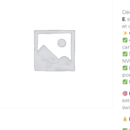
Dé
E
, 
et 
ca
NV
por
ex
swi