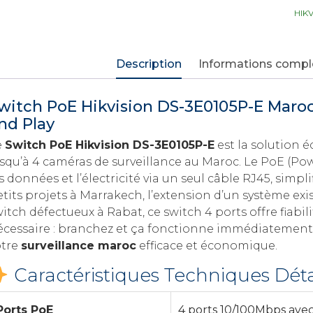
HIK
Description
Informations comp
witch PoE Hikvision DS-3E0105P-E Maro
nd Play
e
Switch PoE Hikvision DS-3E0105P-E
est la solution
squ’à 4 caméras de surveillance au Maroc. Le PoE (Pow
s données et l’électricité via un seul câble RJ45, simpli
etits projets à Marrakech, l’extension d’un système e
itch défectueux à Rabat, ce switch 4 ports offre fiabil
écessaire : branchez et ça fonctionne immédiatement.
otre
surveillance maroc
efficace et économique.
Caractéristiques Techniques Déta
Ports PoE
4 ports 10/100Mbps ave