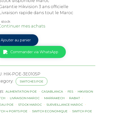
Stock disponible Maroc
arantie Hikvision 3 ans officielle
Livraison rapide dans tout le Maroc
n stock
Continuer mes achats
tité
Ajouter au panier
ch
Commander via WhatsApp
ision
05P-
U:
HIK-POE-3E0105P
s
tegory:
SWITCHES POE
nk
gs:
ALIMENTATION POE
CASABLANCA
FES
HIKVISION
oc
TCH
LIVRAISON MAROC
MARRAKECH
RABAT
EAU POE
STOCK MAROC
SURVEILLANCE MAROC
TCH 4 PORTS POE
SWITCH ECONOMIQUE
SWITCH POE