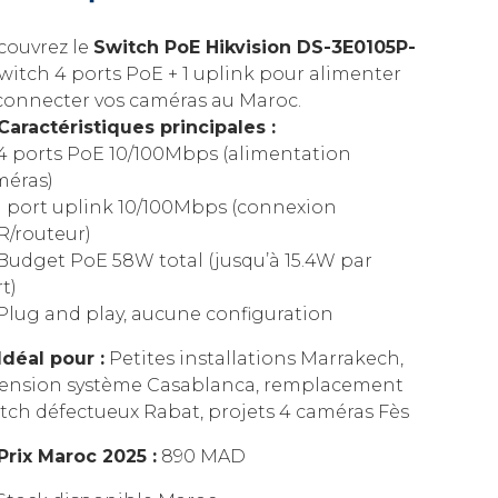
couvrez le
Switch PoE Hikvision DS-3E0105P-
switch 4 ports PoE + 1 uplink pour alimenter
connecter vos caméras au Maroc.
Caractéristiques principales :
4 ports PoE 10/100Mbps (alimentation
méras)
1 port uplink 10/100Mbps (connexion
R/routeur)
Budget PoE 58W total (jusqu’à 15.4W par
t)
Plug and play, aucune configuration
Idéal pour :
Petites installations Marrakech,
tension système Casablanca, remplacement
tch défectueux Rabat, projets 4 caméras Fès
Prix Maroc 2025 :
890 MAD