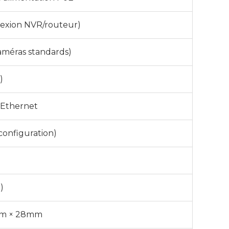
nexion NVR/routeur)
améras standards)
)
 Ethernet
configuration)
)
mm × 28mm