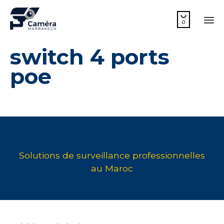

0
Sk
switch 4 ports
to
co
poe