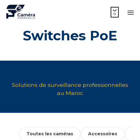

0
Sk
Switches PoE
to
co
Toutes les caméras
Accessoires
Cam