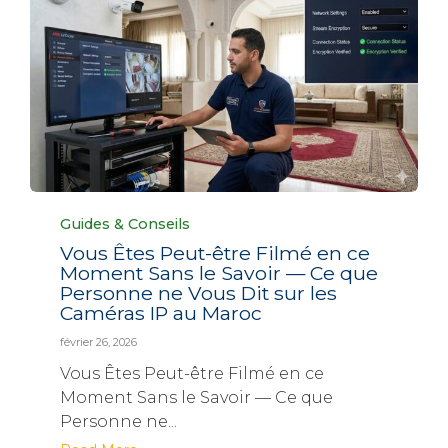
Category
Guides & Conseils
Vous Êtes Peut-être Filmé en ce
Moment Sans le Savoir — Ce que
Personne ne Vous Dit sur les
Caméras IP au Maroc
février 26, 2026
Vous Êtes Peut-être Filmé en ce
Moment Sans le Savoir — Ce que
Personne ne...