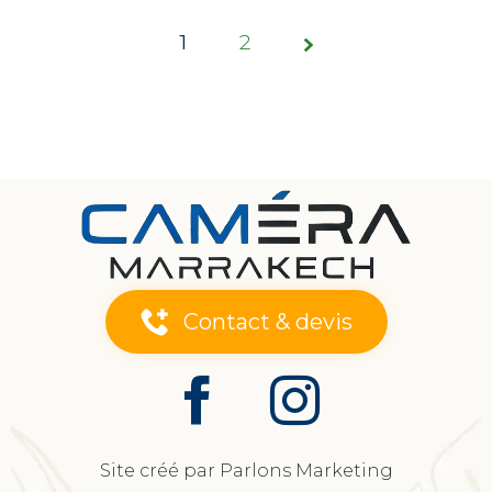
1
Page
2
1 of 2
Contact & devis
Site créé par Parlons Marketing