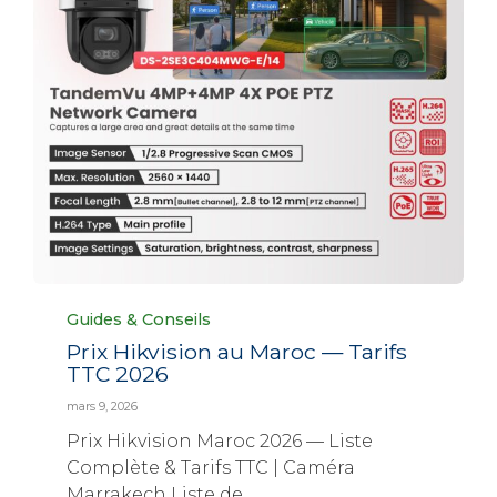
Category
Guides & Conseils
Prix Hikvision au Maroc — Tarifs
TTC 2026
mars 9, 2026
Prix Hikvision Maroc 2026 — Liste
Complète & Tarifs TTC | Caméra
Marrakech Liste de...