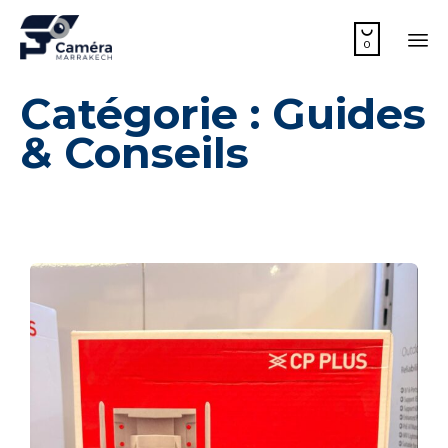

0
Sk
Catégorie :
Guides
to
co
& Conseils