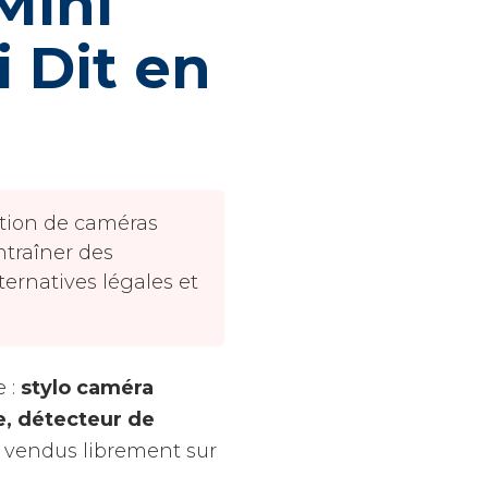
Mini
 Dit en
sation de caméras
ntraîner des
ternatives légales et
e :
stylo caméra
e, détecteur de
nt vendus librement sur