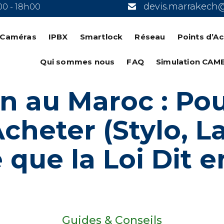
devis.marrakech
00 - 18h00
n Caméras
IPBX
Smartlock
Réseau
Points d’A
Qui sommes nous
FAQ
Simulation CAM
 au Maroc : Pou
cheter (Stylo, L
que la Loi Dit e
Guides & Conseils