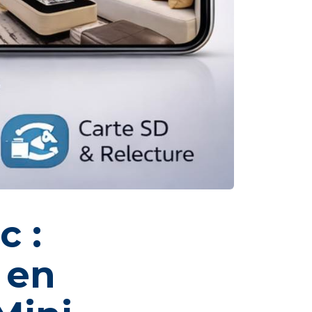
c :
 en