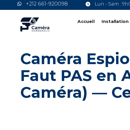
+212 661-920098
Lun - Sam : 9h
Accueil
Installatio
Caméra Espion
Faut PAS en A
Caméra) — Ce 