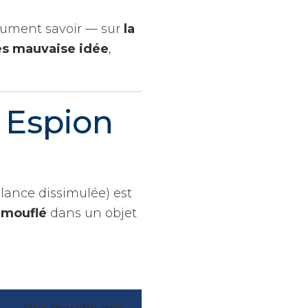
olument savoir — sur
la
rès mauvaise idée
,
 Espion
lance dissimulée) est
amouflé
dans un objet
Prix marché gris