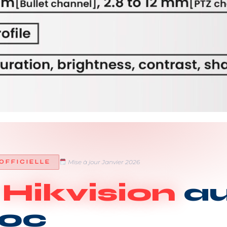
Mise à jour Janvier 2026
 OFFICIELLE
x
Hikvision
a
oc