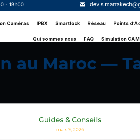
devis.marrakech@
00 - 18h00
tion Caméras
IPBX
Smartlock
Réseau
Points d’A
Qui sommes nous
FAQ
Simulation CA
on au Maroc — Ta
Guides & Conseils
mars 9, 2026