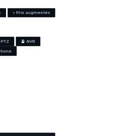
s
↑ Prix augmentés
& PTZ
NVR
phone