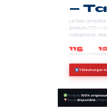
— T
La liste complète 
produits TTC — ca
vidéophone, résea
115
1
PRODUITS LISTÉS
CATÉ
Télécharger la
Produits
100% originau
Stock
disponible
à Marr