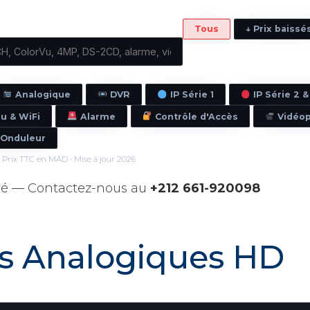
Tous
↓ Prix baissé
Analogique
DVR
IP Série 1
IP Série 2 
u & WiFi
Alarme
Contrôle d'Accès
Vidéo
Onduleur
Prix TTC en MAD · Mise à jour 2026
vé — Contactez-nous au
+212 661-920098
s Analogiques HD