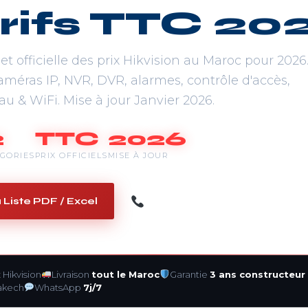
arifs TTC 20
et officielle des prix Hikvision au Maroc pour 2026.
méras IP, NVR, DVR, alarmes, contrôle d'accès,
u & WiFi. Mise à jour Janvier 2026.
2
TTC
2026
GORIES
PRIX OFFICIELS
MISE À JOUR
Commander — +212 661
 Liste PDF / Excel
x
Hikvision
Livraison
tout le Maroc
Garantie
3 ans constructeur
akech
WhatsApp
7j/7