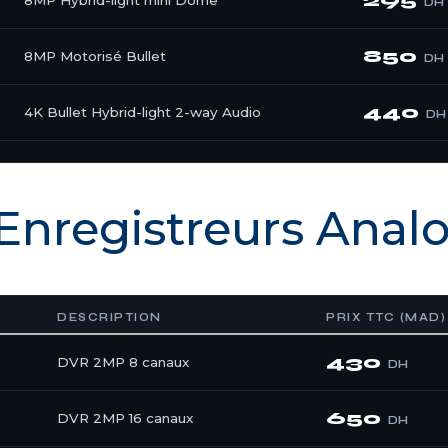
295
8MP Hybrid-light mini Dome
DH
850
8MP Motorisé Bullet
DH
440
4K Bullet Hybrid-light 2-way Audio
DH
nregistreurs Anal
DESCRIPTION
PRIX TTC (MAD)
430
DVR 2MP 8 canaux
DH
650
DVR 2MP 16 canaux
DH