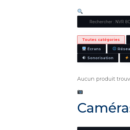
Toutes catégories
Écrans
Résea
Sonorisation
115
produits affichés
Aucun produit trou
Caméra
10 produits