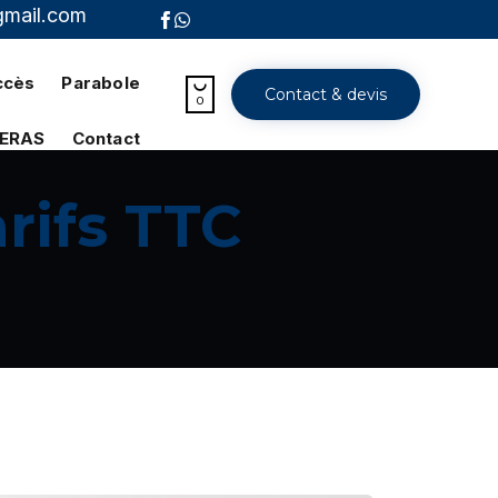
gmail.com
Skip
to
ccès
Parabole

Contact & devis
0
content
MERAS
Contact
rifs TTC