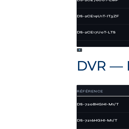
DS-2CE19U1T-IT3ZF
DS-2CE17U0T-LTS
DVR — E
8 produits
RÉFÉRENCE
DS-7208HGHI-M1/T
DS-7216HGHI-M1/T