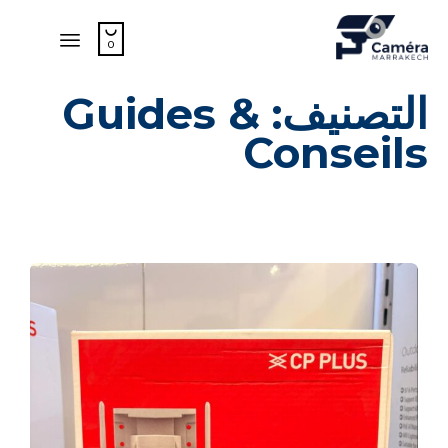

0
kip
التصنيف:
Guides &
to
ent
Conseils