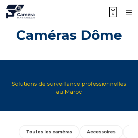

0
Sk
Caméras Dôme
to
co
Toutes les caméras
Accessoires
Cam