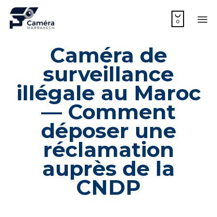

0
Sk
Caméra de
to
co
surveillance
illégale au Maroc
— Comment
déposer une
réclamation
auprès de la
CNDP