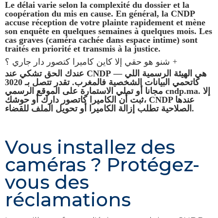
Le délai varie selon la complexité du dossier et la
coopération du mis en cause. En général, la CNDP
accuse réception de votre plainte rapidement et mène
son enquête en quelques semaines à quelques mois. Les
cas graves (caméra cachée dans espace intime) sont
traités en priorité et transmis à la justice.
شنو هو حقي إلا كاين كاميرا كتصور دار جاري ؟
+
— هي الهيئة الرسمية اللي
عندك الحق تشكي عند CNDP
3020
كاتحمي البيانات الشخصية فالمغرب. تقدر تتصل بـ
مجانا أو تملي الاستمارة على الموقع الرسمي cndp.ma. إلا
ثبت أن الكاميرا كاتصور دارك أو حوشك، CNDP عندها
الصلاحية تطلب إزالة الكاميرا أو تحويل الملف للقضاء.
Vous installez des
caméras ? Protégez-
vous des
réclamations