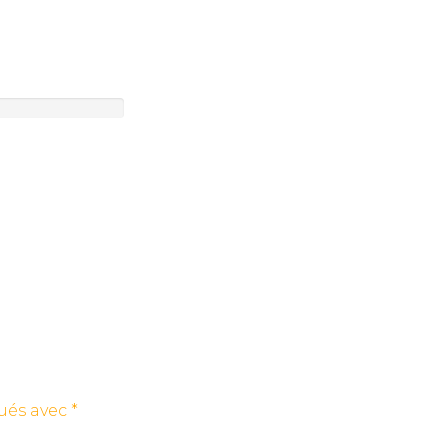
qués avec
*