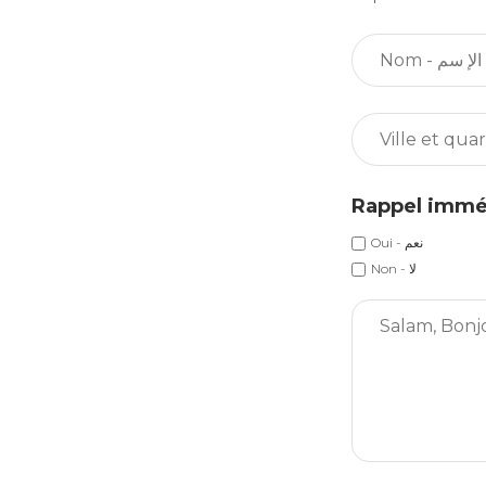
Oui - نعم
Non - لا