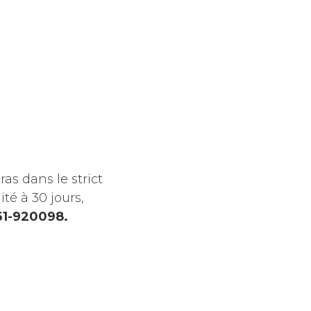
s dans le strict
té à 30 jours,
661-920098.