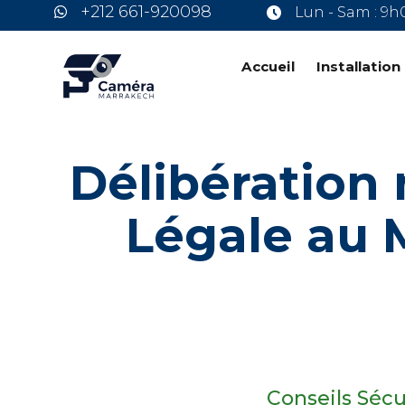
+212 661-920098
Lun - Sam : 9h
Accueil
Installatio
Délibération 
Légale au 
Conseils Sécu