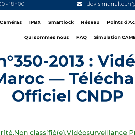
devis.marrakech
00 - 18h00
n Caméras
IPBX
Smartlock
Réseau
Points d’A
Qui sommes nous
FAQ
Simulation CAM
n°350-2013 : Vid
Maroc — Télécha
Officiel CNDP
rité
Non classifié(e)
Vidéosurveillance P