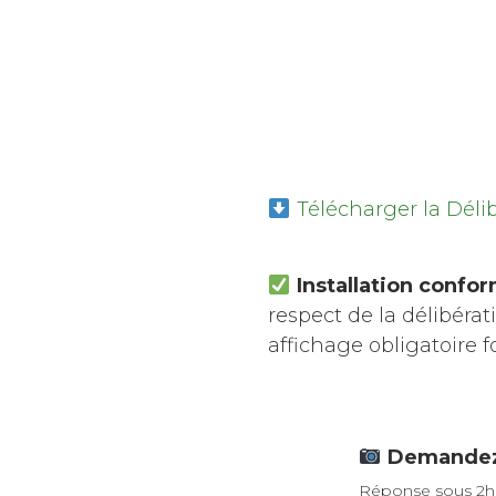
Télécharger la Déli
Installation confo
respect de la délibérat
affichage obligatoire f
Demandez 
Réponse sous 2h ·