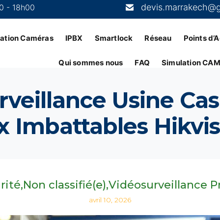
devis.marrakech@
0 - 18h00
llation Caméras
IPBX
Smartlock
Réseau
Points d’
Qui sommes nous
FAQ
Simulation CA
rveillance Usine Cas
x Imbattables Hikvi
rité
Non classifié(e)
Vidéosurveillance P
avril 10, 2026