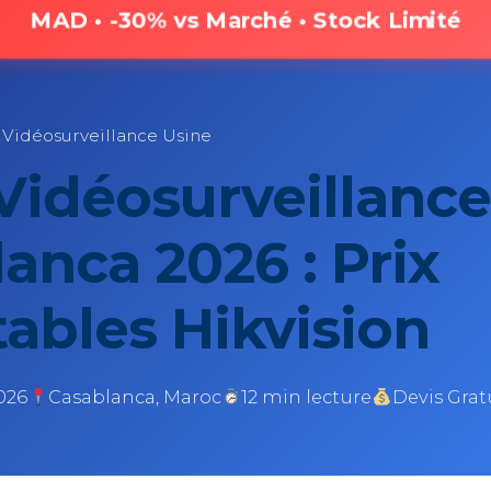
MAD • -30% vs Marché • Stock Limité
 Vidéosurveillance Usine
Vidéosurveillance
anca 2026 : Prix
ables Hikvision
2026
Casablanca, Maroc
12 min lecture
Devis Grat