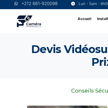
+212 661-920098
Lun - Sam : 9h0
Accueil
Insta
Devis Vidéosu
Pri
Conseils Sécu