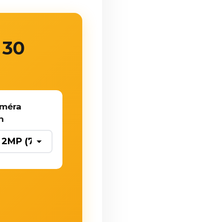
 30
améra
n