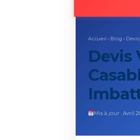
Accueil
›
Blog
› Devis
Devis 
Casabl
Imbatt
Mis à jour : Avril 