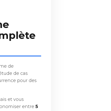
ne
omplète
ème de
 étude de cas
urrence pour des
ais et vous
économiser entre
5