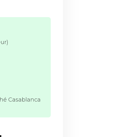
ur)
ché Casablanca