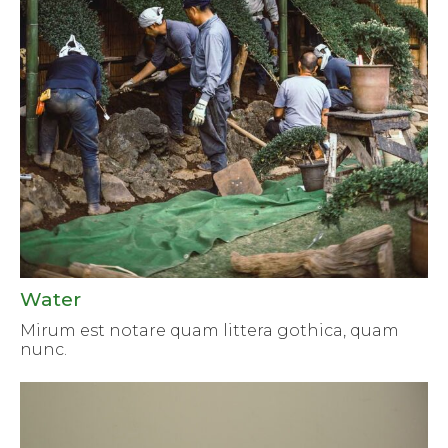
Water
Mirum est notare quam littera gothica, quam
nunc.