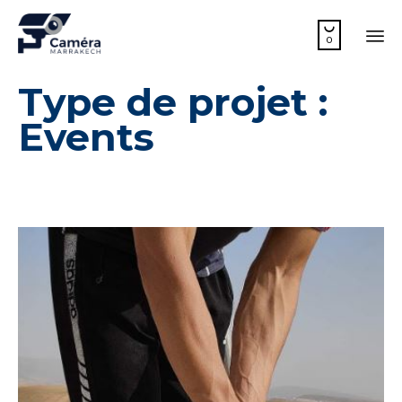

0
Sk
Type de projet :
to
co
Events