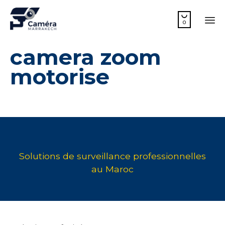

0
Sk
camera zoom
to
co
motorise