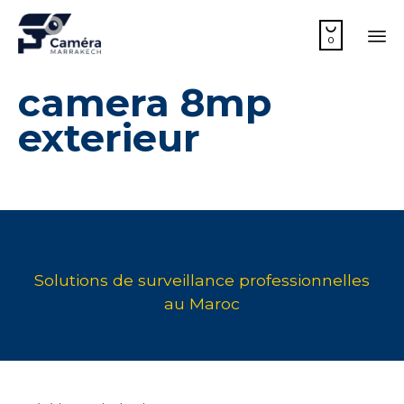

0
Sk
camera 8mp
to
co
exterieur