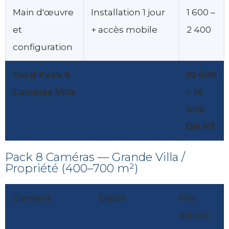
Main d'œuvre
Installation 1 jour
1 600 –
et
+ accès mobile
2 400
configuration
Total Pack 6
10 400
Caméras Villa
– 16
000
DH HT
Pack 8 Caméras — Grande Villa /
Propriété (400–700 m²)
Élément
Détail
Prix
estimé