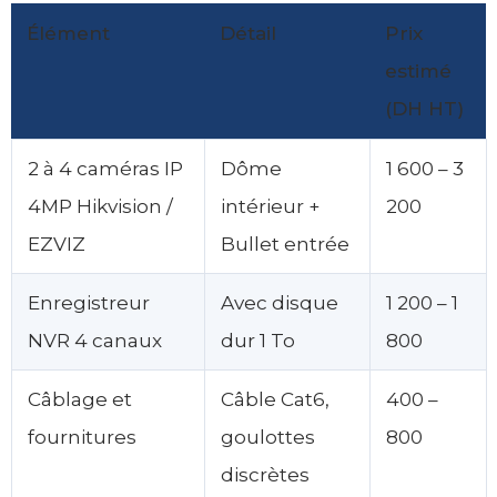
Élément
Détail
Prix
estimé
(DH HT)
2 à 4 caméras IP
Dôme
1 600 – 3
4MP Hikvision /
intérieur +
200
EZVIZ
Bullet entrée
Enregistreur
Avec disque
1 200 – 1
NVR 4 canaux
dur 1 To
800
Câblage et
Câble Cat6,
400 –
fournitures
goulottes
800
discrètes