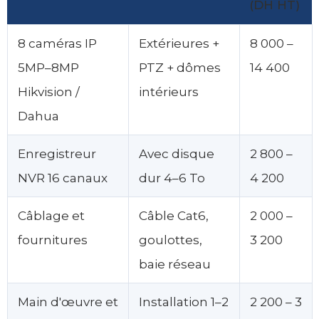
(DH HT)
8 caméras IP
Extérieures +
8 000 –
5MP–8MP
PTZ + dômes
14 400
Hikvision /
intérieurs
Dahua
Enregistreur
Avec disque
2 800 –
NVR 16 canaux
dur 4–6 To
4 200
Câblage et
Câble Cat6,
2 000 –
fournitures
goulottes,
3 200
baie réseau
Main d'œuvre et
Installation 1–2
2 200 – 3