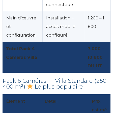
connecteurs
Main d'œuvre
Installation +
1 200 – 1
et
accès mobile
800
configuration
configuré
Total Pack 4
7 000 –
Caméras Villa
10 800
DH HT
Pack 6 Caméras — Villa Standard (250–
400 m²)
Le plus populaire
Élément
Détail
Prix
estimé