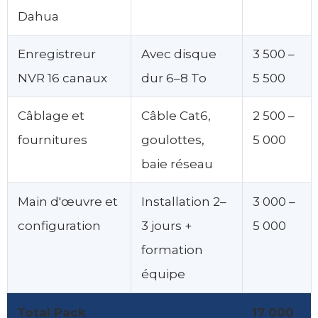
Dahua
Enregistreur
Avec disque
3 500 –
NVR 16 canaux
dur 6–8 To
5 500
Câblage et
Câble Cat6,
2 500 –
fournitures
goulottes,
5 000
baie réseau
Main d'œuvre et
Installation 2–
3 000 –
configuration
3 jours +
5 000
formation
équipe
Total Pack
17 000