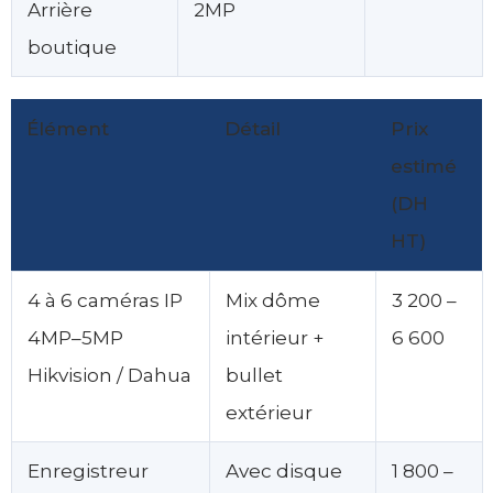
Arrière
2MP
boutique
Élément
Détail
Prix
estimé
(DH
HT)
4 à 6 caméras IP
Mix dôme
3 200 –
4MP–5MP
intérieur +
6 600
Hikvision / Dahua
bullet
extérieur
Enregistreur
Avec disque
1 800 –