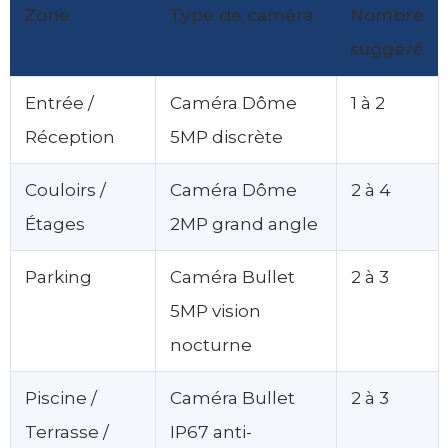
Zone
Type de caméra
Nombre
suggéré
Entrée /
Caméra Dôme
1 à 2
Réception
5MP discrète
Couloirs /
Caméra Dôme
2 à 4
Étages
2MP grand angle
Parking
Caméra Bullet
2 à 3
5MP vision
nocturne
Piscine /
Caméra Bullet
2 à 3
Terrasse /
IP67 anti-