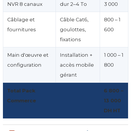
NVR 8 canaux
dur 2–4 To
3 000
Câblage et
Câble Cat6,
800 – 1
fournitures
goulottes,
600
fixations
Main d'œuvre et
Installation +
1 000 – 1
configuration
accès mobile
800
gérant
Total Pack
6 800 –
Commerce
13 000
DH HT