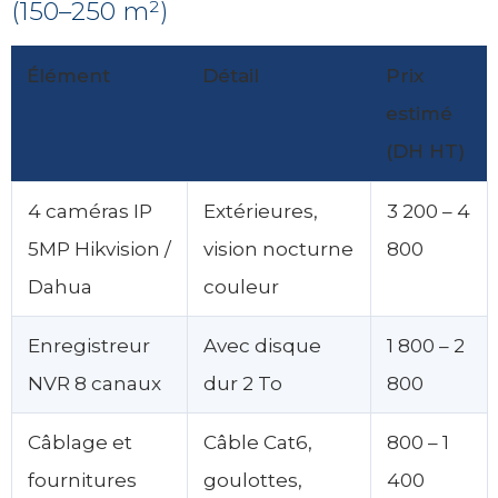
(150–250 m²)
Élément
Détail
Prix
estimé
(DH HT)
4 caméras IP
Extérieures,
3 200 – 4
5MP Hikvision /
vision nocturne
800
Dahua
couleur
Enregistreur
Avec disque
1 800 – 2
NVR 8 canaux
dur 2 To
800
Câblage et
Câble Cat6,
800 – 1
fournitures
goulottes,
400