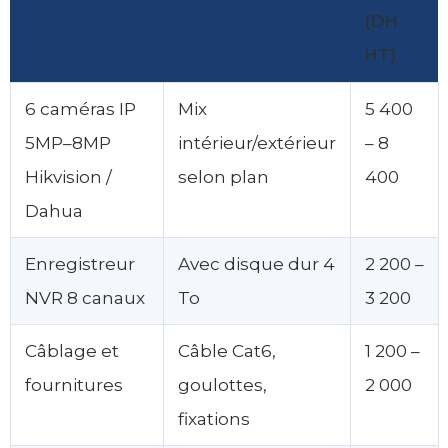
(DH
HT)
6 caméras IP
Mix
5 400
5MP–8MP
intérieur/extérieur
– 8
Hikvision /
selon plan
400
Dahua
Enregistreur
Avec disque dur 4
2 200 –
NVR 8 canaux
To
3 200
Câblage et
Câble Cat6,
1 200 –
fournitures
goulottes,
2 000
fixations