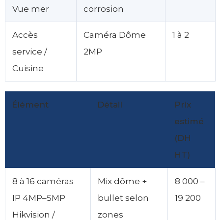
Vue mer
corrosion
Accès
Caméra Dôme
1 à 2
service /
2MP
Cuisine
Élément
Détail
Prix
estimé
(DH
HT)
8 à 16 caméras
Mix dôme +
8 000 –
IP 4MP–5MP
bullet selon
19 200
Hikvision /
zones