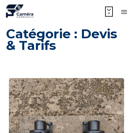

0
Sk
Catégorie :
Devis
to
co
& Tarifs