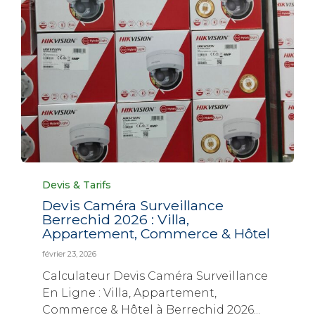
Category
Devis & Tarifs
Devis Caméra Surveillance
Berrechid 2026 : Villa,
Appartement, Commerce & Hôtel
février 23, 2026
Calculateur Devis Caméra Surveillance
En Ligne : Villa, Appartement,
Commerce & Hôtel à Berrechid 2026...