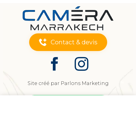
Contact & devis
Site créé par Parlons Marketing
0
produit(s)
Créer mon site professionnel
0
articles
|
0,00
د.م.
VOIR MON PANIER →
Vider
Voir mon panier →
Vider