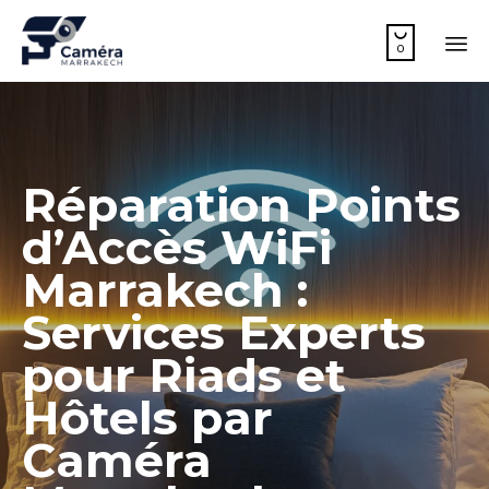

0
Sk
to
co
Réparation Points
d’Accès WiFi
Marrakech :
Services Experts
pour Riads et
Hôtels par
Caméra