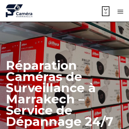

0
Sk
to
co
Réparation
Caméras de
Surveillance à
Marrakech –
Service de
Dépannage 24/7