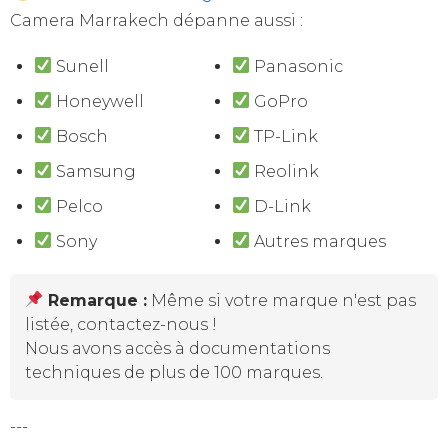
Camera Marrakech dépanne aussi :
Sunell
Panasonic
Honeywell
GoPro
Bosch
TP-Link
Samsung
Reolink
Pelco
D-Link
Sony
Autres marques
Remarque :
Même si votre marque n'est pas
listée, contactez-nous !
Nous avons accès à documentations
techniques de plus de 100 marques.
---