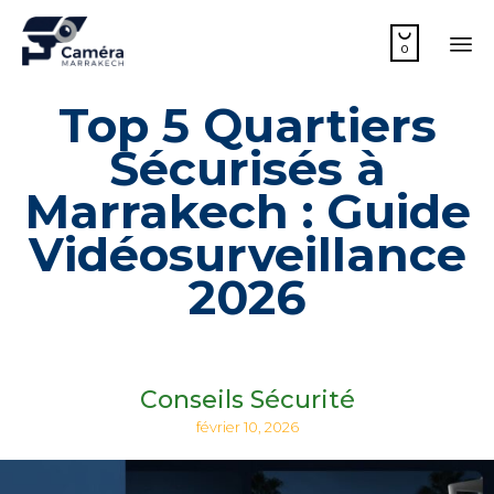

0
Sk
Top 5 Quartiers
to
co
Sécurisés à
Marrakech : Guide
Vidéosurveillance
2026
Conseils Sécurité
février 10, 2026