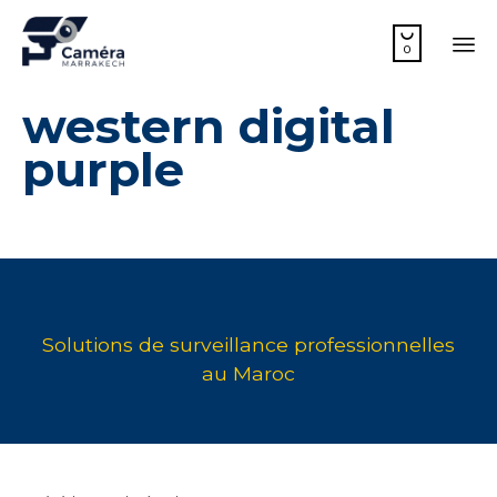

0
Sk
western digital
to
co
purple