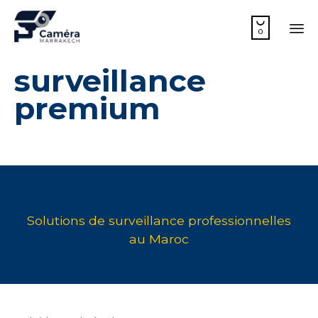

0
Sk
surveillance
to
co
premium