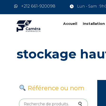
+212 661-920098
Lun - Sam : 9h
Accueil
Installatio
stockage hau
Référence ou nom
Recherche pour :
Recherche