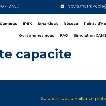
devis.marrakech
00 - 18h00
n Caméras
IPBX
Smartlock
Réseau
Points d’A
Qui sommes nous
FAQ
Simulation CAM
te capacite