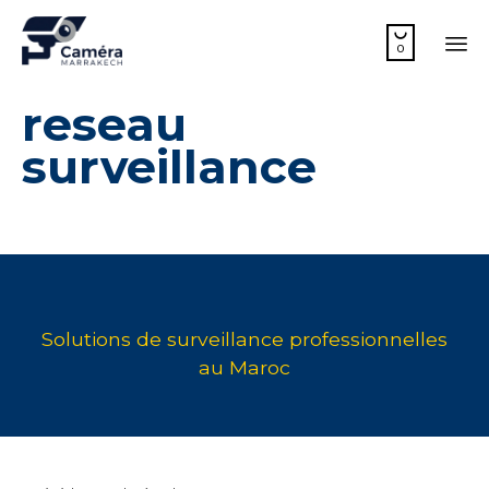

0
Sk
reseau
to
co
surveillance