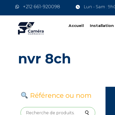
+212 661-920098
Lun - Sam : 9h
Accueil
Installatio
nvr 8ch
Référence ou nom
Recherche pour :
Recherche