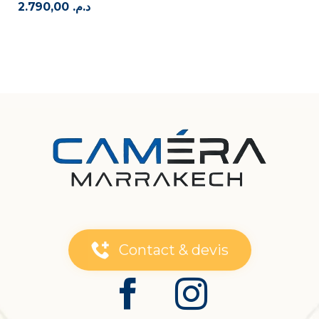
2.790,00
د.م.
Contact & devis