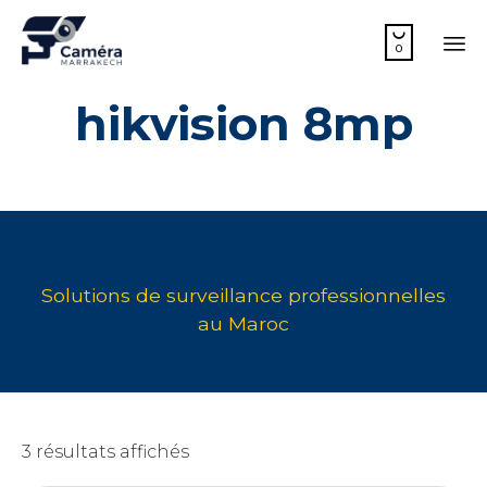

0
Sk
hikvision 8mp
to
co
3 résultats affichés