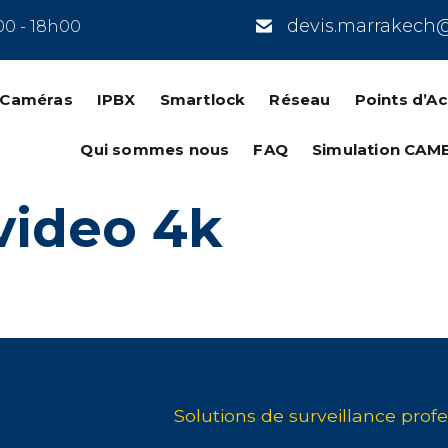
devis.marrakech
00 - 18h00
n Caméras
IPBX
Smartlock
Réseau
Points d’A
Qui sommes nous
FAQ
Simulation CAM
video 4k