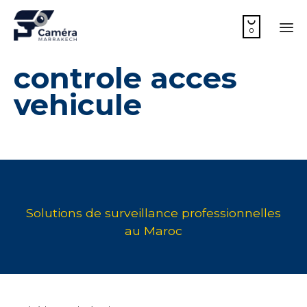

0
Sk
controle acces
to
co
vehicule