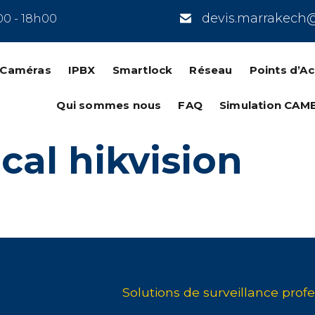
devis.marrakech
00 - 18h00
n Caméras
IPBX
Smartlock
Réseau
Points d’A
Qui sommes nous
FAQ
Simulation CAM
cal hikvision