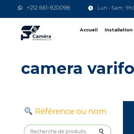
+212 661-920098
Lun - Sam : 9h
Accueil
Installatio
camera varifo
Référence ou nom
Recherche pour :
Recherche