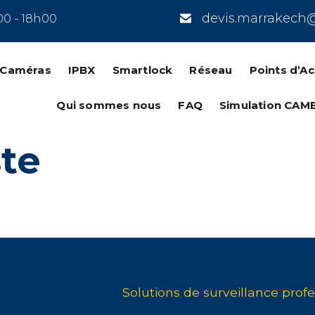
devis.marrakech
00 - 18h00
n Caméras
IPBX
Smartlock
Réseau
Points d’A
Qui sommes nous
FAQ
Simulation CAM
te