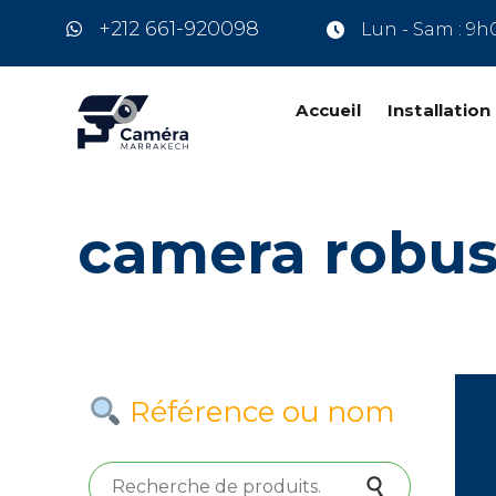
+212 661-920098
Lun - Sam : 9h
Accueil
Installatio
camera robus
Référence ou nom
Recherche pour :
Recherche