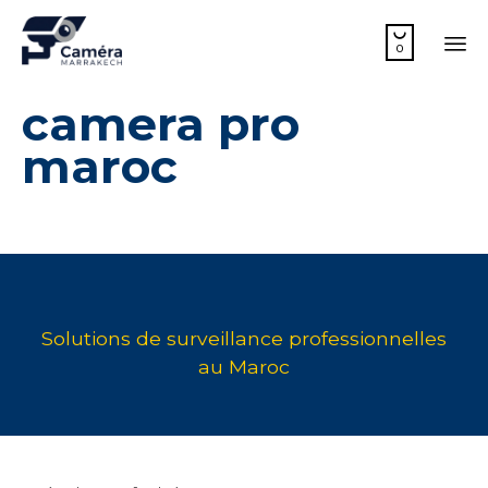

0
Sk
camera pro
to
co
maroc