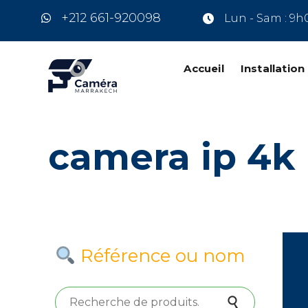
+212 661-920098
Lun - Sam : 9h
Accueil
Installatio
camera ip 4k
Référence ou nom
Recherche pour :
Recherche