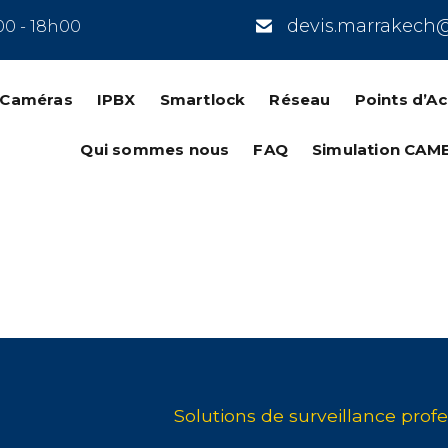
devis.marrakech
00 - 18h00
n Caméras
IPBX
Smartlock
Réseau
Points d’A
Qui sommes nous
FAQ
Simulation CAM