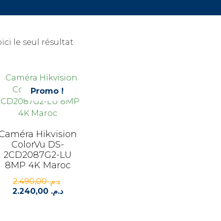
ici le seul résultat
Promo !
Caméra Hikvision
ColorVu DS-
2CD2087G2-LU
8MP 4K Maroc
2.490,00
د.م.
Le
2.240,00
د.م.
prix
Le
initial
prix
était :
actuel
est :
د.م. 2.490,00.