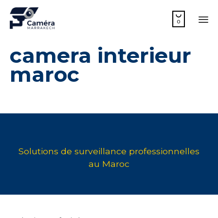

0
Sk
camera interieur
to
co
maroc