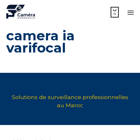

0
Sk
camera ia
to
co
varifocal