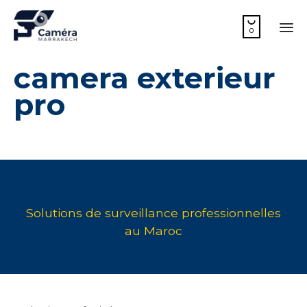

0
Sk
camera exterieur
to
co
pro