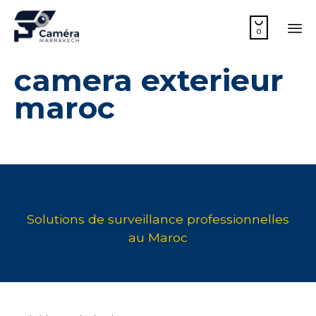

0
Sk
camera exterieur
to
co
maroc