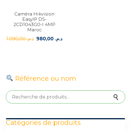
Caméra Hikvision
EasyIP DS-
2CD1043G0-I 4MP
Maroc
1.090,00
د.م.
980,00
د.م.
Le
Le
prix
prix
initial
actuel
était :
est :
د.م. 980,00.
د.م. 1.090,00.
Référence ou nom
Recherche pour :
Recherche
Catégories de produits