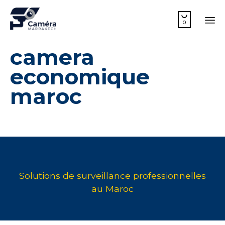

0
Sk
camera
to
co
economique
maroc