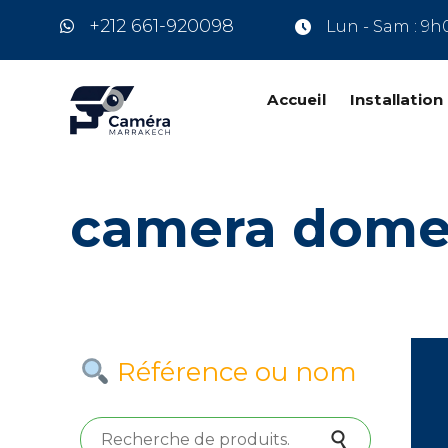
+212 661-920098
Lun - Sam : 9h
Accueil
Installatio
camera dome 
Référence ou nom
Recherche pour :
Recherche