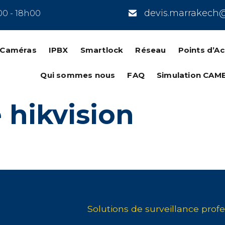
devis.marrakech
00 - 18h00
n Caméras
IPBX
Smartlock
Réseau
Points d’A
Qui sommes nous
FAQ
Simulation CAM
hikvision